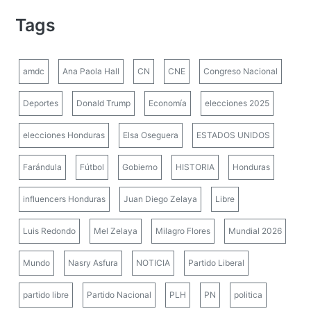
Tags
amdc
Ana Paola Hall
CN
CNE
Congreso Nacional
Deportes
Donald Trump
Economía
elecciones 2025
elecciones Honduras
Elsa Oseguera
ESTADOS UNIDOS
Farándula
Fútbol
Gobierno
HISTORIA
Honduras
influencers Honduras
Juan Diego Zelaya
Libre
Luis Redondo
Mel Zelaya
Milagro Flores
Mundial 2026
Mundo
Nasry Asfura
NOTICIA
Partido Liberal
partido libre
Partido Nacional
PLH
PN
politica