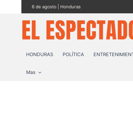
Ir
6 de agosto | Honduras
al
contenido
HONDURAS
POLÍTICA
ENTRETENIMIEN
Mas