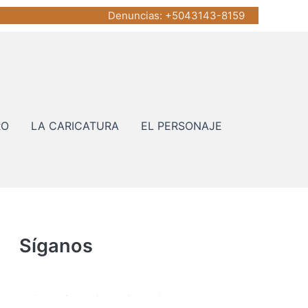
Denuncias
: +5043143-8159
RO
LA CARICATURA
EL PERSONAJE
Síganos