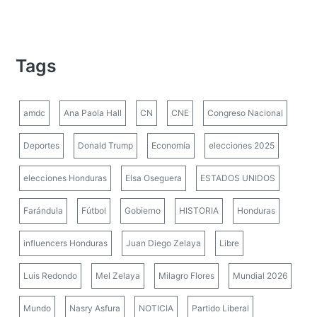
Tags
amdc
Ana Paola Hall
CN
CNE
Congreso Nacional
Deportes
Donald Trump
Economía
elecciones 2025
elecciones Honduras
Elsa Oseguera
ESTADOS UNIDOS
Farándula
Fútbol
Gobierno
HISTORIA
Honduras
influencers Honduras
Juan Diego Zelaya
Libre
Luis Redondo
Mel Zelaya
Milagro Flores
Mundial 2026
Mundo
Nasry Asfura
NOTICIA
Partido Liberal