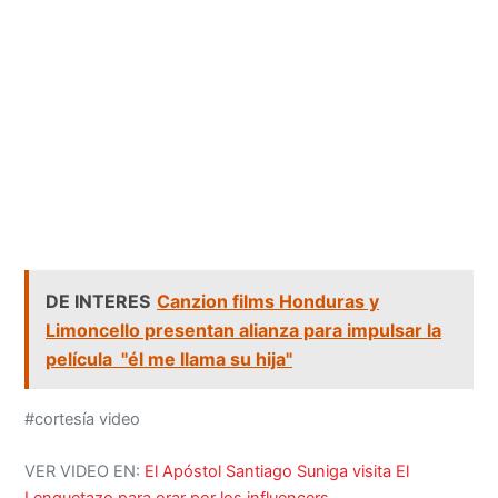
DE INTERES
Canzion films Honduras y
Limoncello presentan alianza para impulsar la
película "él me llama su hija"
#cortesía video
VER VIDEO EN:
El Apóstol Santiago Suniga visita El