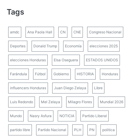
Tags
amdc
Ana Paola Hall
CN
CNE
Congreso Nacional
Deportes
Donald Trump
Economía
elecciones 2025
elecciones Honduras
Elsa Oseguera
ESTADOS UNIDOS
Farándula
Fútbol
Gobierno
HISTORIA
Honduras
influencers Honduras
Juan Diego Zelaya
Libre
Luis Redondo
Mel Zelaya
Milagro Flores
Mundial 2026
Mundo
Nasry Asfura
NOTICIA
Partido Liberal
partido libre
Partido Nacional
PLH
PN
politica