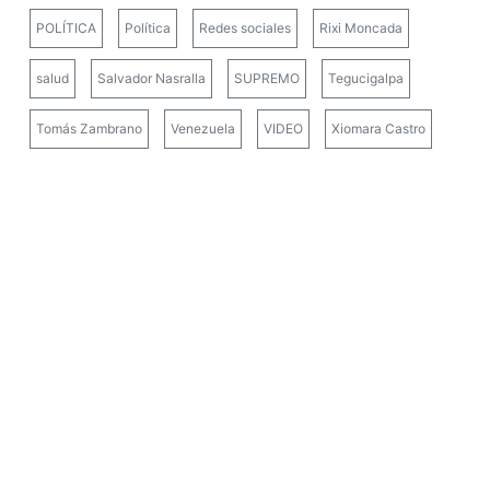
POLÍTICA
Política
Redes sociales
Rixi Moncada
salud
Salvador Nasralla
SUPREMO
Tegucigalpa
Tomás Zambrano
Venezuela
VIDEO
Xiomara Castro