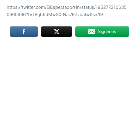
https://twitter.com/ElEspectadorHn/status/195277210635
0960966?t=1Bqh9dMwS0tNai7FrUbnIw&s=19
Siguenos