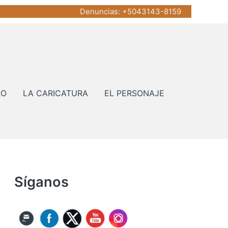
Denuncias
: +5043143-8159
RO
LA CARICATURA
EL PERSONAJE
Síganos