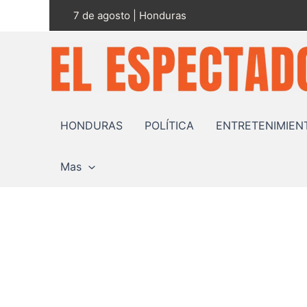
Ir
7 de agosto | Honduras
al
contenido
HONDURAS
POLÍTICA
ENTRETENIMIEN
Mas