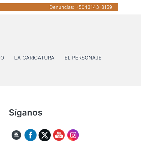
Denuncias
: +5043143-8159
RO
LA CARICATURA
EL PERSONAJE
Síganos