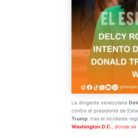
La dirigente venezolana
Del
contra el presidente de Est
Trump
, tras el incidente r
Washington D.C.
, donde se