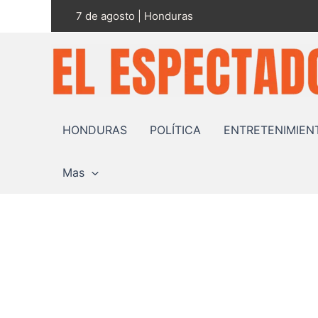
Ir
7 de agosto | Honduras
al
contenido
HONDURAS
POLÍTICA
ENTRETENIMIEN
Mas