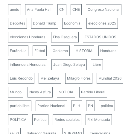
amdc
Ana Paola Hall
CN
CNE
Congreso Nacional
Deportes
Donald Trump
Economía
elecciones 2025
elecciones Honduras
Elsa Oseguera
ESTADOS UNIDOS
Farándula
Fútbol
Gobierno
HISTORIA
Honduras
influencers Honduras
Juan Diego Zelaya
Libre
Luis Redondo
Mel Zelaya
Milagro Flores
Mundial 2026
Mundo
Nasry Asfura
NOTICIA
Partido Liberal
partido libre
Partido Nacional
PLH
PN
politica
POLÍTICA
Política
Redes sociales
Rixi Moncada
salud
Salvador Nasralla
SUPREMO
Tegucigalpa