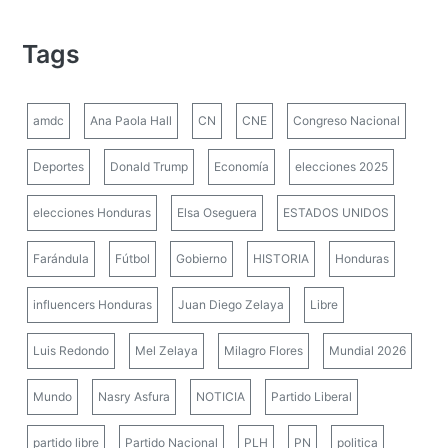
Tags
amdc
Ana Paola Hall
CN
CNE
Congreso Nacional
Deportes
Donald Trump
Economía
elecciones 2025
elecciones Honduras
Elsa Oseguera
ESTADOS UNIDOS
Farándula
Fútbol
Gobierno
HISTORIA
Honduras
influencers Honduras
Juan Diego Zelaya
Libre
Luis Redondo
Mel Zelaya
Milagro Flores
Mundial 2026
Mundo
Nasry Asfura
NOTICIA
Partido Liberal
partido libre
Partido Nacional
PLH
PN
politica