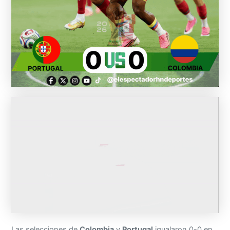
Las selecciones de
Colombia
y
Portugal
igualaron 0-0 en