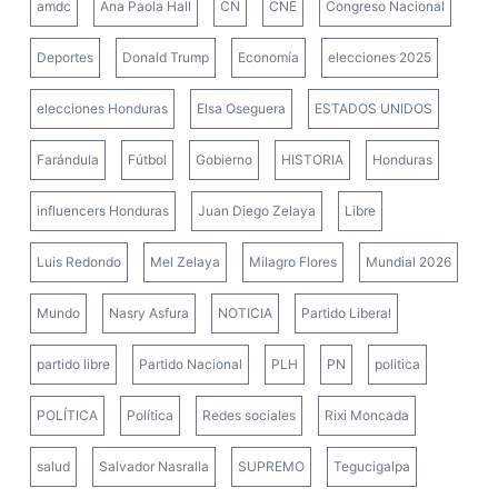
amdc
Ana Paola Hall
CN
CNE
Congreso Nacional
Deportes
Donald Trump
Economía
elecciones 2025
elecciones Honduras
Elsa Oseguera
ESTADOS UNIDOS
Farándula
Fútbol
Gobierno
HISTORIA
Honduras
influencers Honduras
Juan Diego Zelaya
Libre
Luis Redondo
Mel Zelaya
Milagro Flores
Mundial 2026
Mundo
Nasry Asfura
NOTICIA
Partido Liberal
partido libre
Partido Nacional
PLH
PN
politica
POLÍTICA
Política
Redes sociales
Rixi Moncada
salud
Salvador Nasralla
SUPREMO
Tegucigalpa