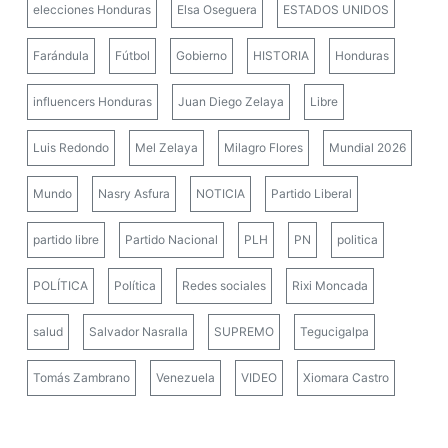
elecciones Honduras
Elsa Oseguera
ESTADOS UNIDOS
Farándula
Fútbol
Gobierno
HISTORIA
Honduras
influencers Honduras
Juan Diego Zelaya
Libre
Luis Redondo
Mel Zelaya
Milagro Flores
Mundial 2026
Mundo
Nasry Asfura
NOTICIA
Partido Liberal
partido libre
Partido Nacional
PLH
PN
politica
POLÍTICA
Política
Redes sociales
Rixi Moncada
salud
Salvador Nasralla
SUPREMO
Tegucigalpa
Tomás Zambrano
Venezuela
VIDEO
Xiomara Castro