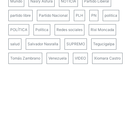
Mundo
Nasry Asfura
NOTICIA
Partido Liberal
partido libre
Partido Nacional
PLH
PN
politica
POLÍTICA
Política
Redes sociales
Rixi Moncada
salud
Salvador Nasralla
SUPREMO
Tegucigalpa
Tomás Zambrano
Venezuela
VIDEO
Xiomara Castro