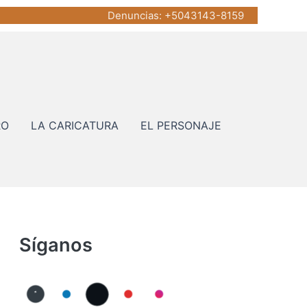
Denuncias
: +5043143-8159
RO
LA CARICATURA
EL PERSONAJE
Síganos