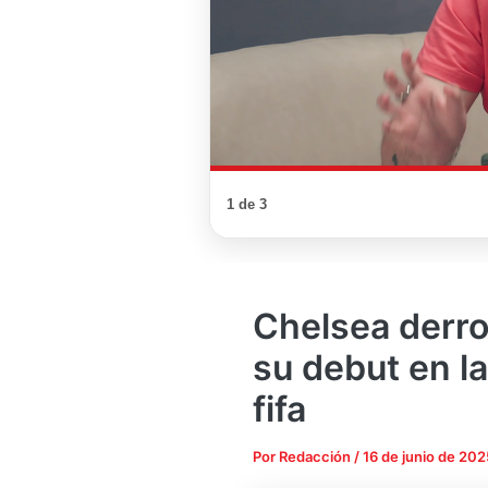
1 de 3
Chelsea derro
su debut en l
fifa
Por
Redacción
/
16 de junio de 202