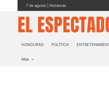
Ir
7 de agosto | Honduras
al
contenido
HONDURAS
POLÍTICA
ENTRETENIMIEN
Mas