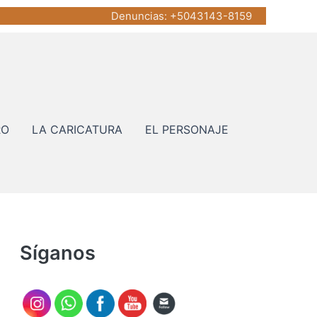
Denuncias
: +5043143-8159
RO
LA CARICATURA
EL PERSONAJE
Síganos