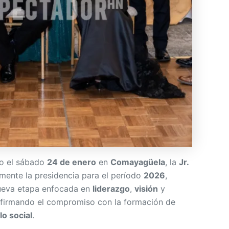
do el sábado
24 de enero
en
Comayagüela
, la
Jr.
mente la presidencia para el período
2026
,
nueva etapa enfocada en
liderazgo
,
visión
y
afirmando el compromiso con la formación de
lo social
.
CI Comayagüela