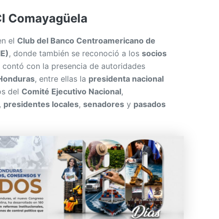
en el
Club del Banco Centroamericano de
IE)
, donde también se reconoció a los
socios
o contó con la presencia de autoridades
 Honduras
, entre ellas la
presidenta nacional
os del
Comité Ejecutivo Nacional
,
,
presidentes locales
,
senadores
y
pasados
no afirma que Honduras merece la verdad en