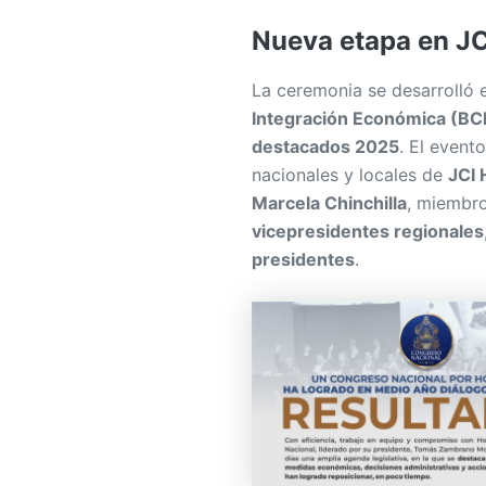
La ceremonia se desarrolló 
Integración Económica (BC
destacados 2025
. El event
nacionales y locales de
JCI
Marcela Chinchilla
, miembr
vicepresidentes regionales
presidentes
.
DE INTERES
Jhosy Tosca