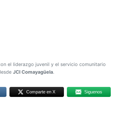
n el liderazgo juvenil y el servicio comunitario
 desde
JCI Comayagüela
.
Comparte en X
Siguenos