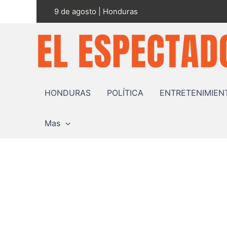
Ir
9 de agosto | Honduras
al
contenido
HONDURAS
POLÍTICA
ENTRETENIMIEN
Mas