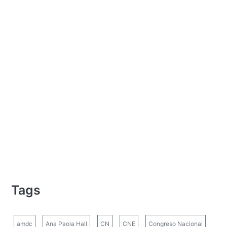
Tags
amdc
Ana Paola Hall
CN
CNE
Congreso Nacional