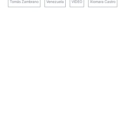
Tomás Zambrano
Venezuela
VIDEO
Xiomara Castro