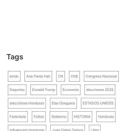
Tags
amdc
Ana Paola Hall
CN
CNE
Congreso Nacional
Deportes
Donald Trump
Economía
elecciones 2025
elecciones Honduras
Elsa Oseguera
ESTADOS UNIDOS
Farándula
Fútbol
Gobierno
HISTORIA
Honduras
influencers Honduras
Juan Diego Zelaya
Libre