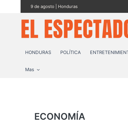
Ir
9 de agosto | Honduras
al
contenido
HONDURAS
POLÍTICA
ENTRETENIMIEN
Mas
ECONOMÍA