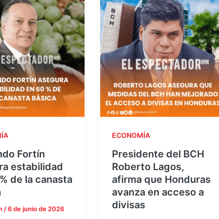
ÍA
ECONOMÍA
do Fortín
Presidente del BCH
a estabilidad
Roberto Lagos,
% de la canasta
afirma que Honduras
a
avanza en acceso a
divisas
n
/
6 de junio de 2026