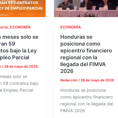
,
goría
ECONOMÍA
ECONOMÍA
s meses solo se
Honduras se
ran 59
posiciona como
tos bajo la Ley
epicentro financiero
leo Parcial
regional con la
llegada del FIMVA
n
/
28 de mayo de 2026
2026
meses solo se
Redacción
/
28 de mayo de 2026
an 59 contratos bajo
de Empleo Parcial
Honduras se posiciona
como epicentro financiero
regional con la llegada del
FIMVA 2026