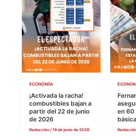
ECONOMÍA
ECONOM
¡Activada la racha!
Fernan
combustibles bajan a
asegur
partir del 22 de junio
en 60 
de 2026
básic
Redacción
/
19 de junio de 2026
Redacció