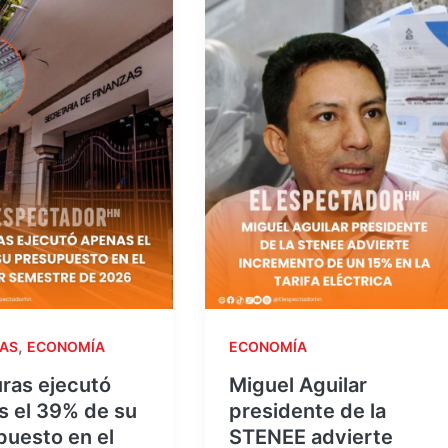
,
AS
ECONOMÍA
ECONOMÍA
ras ejecutó
Miguel Aguilar
s el 39% de su
presidente de la
puesto en el
STENEE advierte