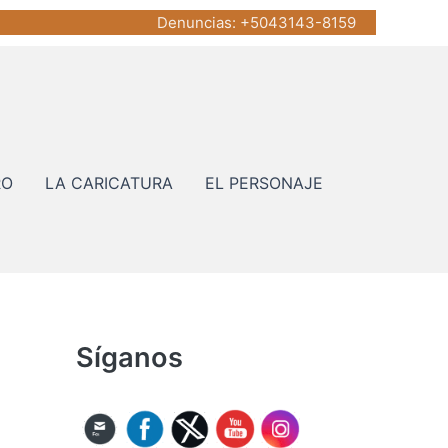
Denuncias
: +5043143-8159
RO
LA CARICATURA
EL PERSONAJE
Síganos