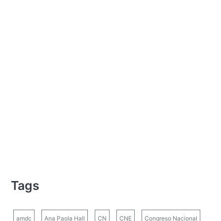
Tags
amdc
Ana Paola Hall
CN
CNE
Congreso Nacional