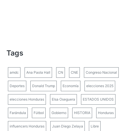
Tags
amdc
Ana Paola Hall
CN
CNE
Congreso Nacional
Deportes
Donald Trump
Economía
elecciones 2025
elecciones Honduras
Elsa Oseguera
ESTADOS UNIDOS
Farándula
Fútbol
Gobierno
HISTORIA
Honduras
influencers Honduras
Juan Diego Zelaya
Libre