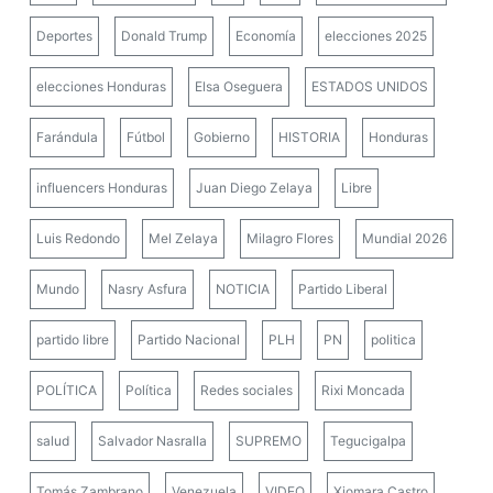
Deportes
Donald Trump
Economía
elecciones 2025
elecciones Honduras
Elsa Oseguera
ESTADOS UNIDOS
Farándula
Fútbol
Gobierno
HISTORIA
Honduras
influencers Honduras
Juan Diego Zelaya
Libre
Luis Redondo
Mel Zelaya
Milagro Flores
Mundial 2026
Mundo
Nasry Asfura
NOTICIA
Partido Liberal
partido libre
Partido Nacional
PLH
PN
politica
POLÍTICA
Política
Redes sociales
Rixi Moncada
salud
Salvador Nasralla
SUPREMO
Tegucigalpa
Tomás Zambrano
Venezuela
VIDEO
Xiomara Castro