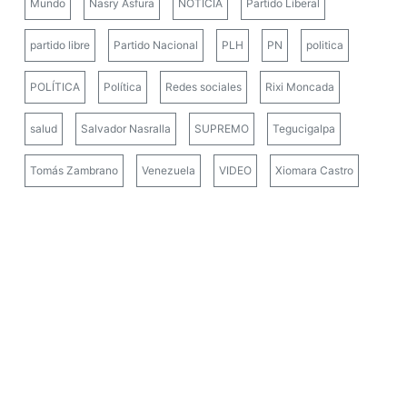
Mundo
Nasry Asfura
NOTICIA
Partido Liberal
partido libre
Partido Nacional
PLH
PN
politica
POLÍTICA
Política
Redes sociales
Rixi Moncada
salud
Salvador Nasralla
SUPREMO
Tegucigalpa
Tomás Zambrano
Venezuela
VIDEO
Xiomara Castro