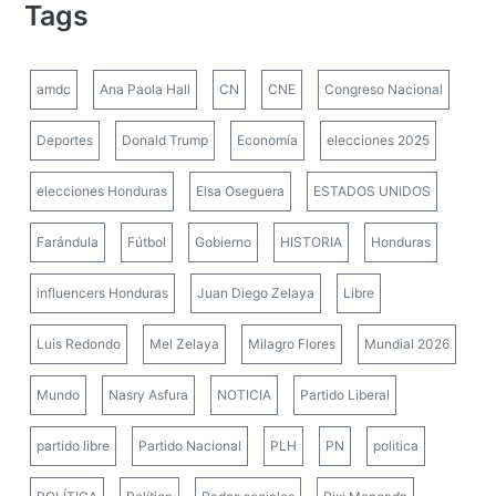
Tags
amdc
Ana Paola Hall
CN
CNE
Congreso Nacional
Deportes
Donald Trump
Economía
elecciones 2025
elecciones Honduras
Elsa Oseguera
ESTADOS UNIDOS
Farándula
Fútbol
Gobierno
HISTORIA
Honduras
influencers Honduras
Juan Diego Zelaya
Libre
Luis Redondo
Mel Zelaya
Milagro Flores
Mundial 2026
Mundo
Nasry Asfura
NOTICIA
Partido Liberal
partido libre
Partido Nacional
PLH
PN
politica