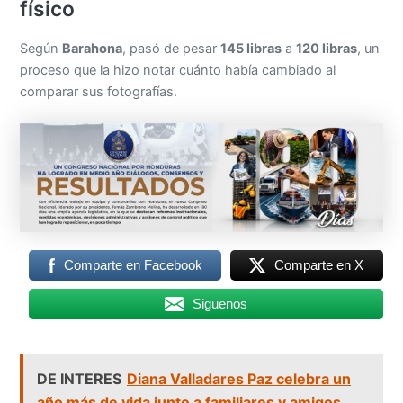
físico
Según
Barahona
, pasó de pesar
145 libras
a
120 libras
, un
proceso que la hizo notar cuánto había cambiado al
comparar sus fotografías.
Comparte en Facebook
Comparte en X
Siguenos
DE INTERES
Diana Valladares Paz celebra un
año más de vida junto a familiares y amigos