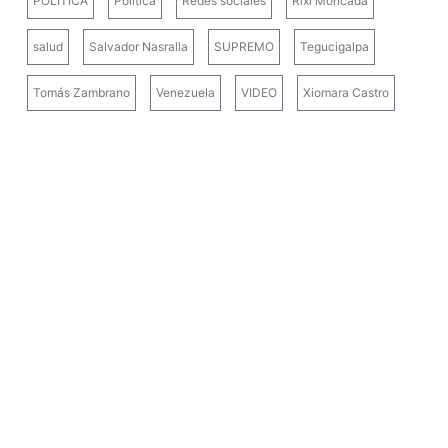
POLÍTICA
Política
Redes sociales
Rixi Moncada
salud
Salvador Nasralla
SUPREMO
Tegucigalpa
Tomás Zambrano
Venezuela
VIDEO
Xiomara Castro