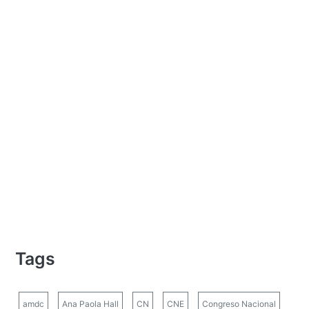
Tags
amdc
Ana Paola Hall
CN
CNE
Congreso Nacional