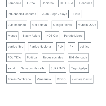
Farándula
Fútbol
Gobierno
HISTORIA
Honduras
influencers Honduras
Juan Diego Zelaya
Libre
Luis Redondo
Mel Zelaya
Milagro Flores
Mundial 2026
Mundo
Nasry Asfura
NOTICIA
Partido Liberal
partido libre
Partido Nacional
PLH
PN
politica
POLÍTICA
Política
Redes sociales
Rixi Moncada
salud
Salvador Nasralla
SUPREMO
Tegucigalpa
Tomás Zambrano
Venezuela
VIDEO
Xiomara Castro