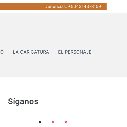
Denuncias
: +5043143-8159
RO
LA CARICATURA
EL PERSONAJE
Síganos