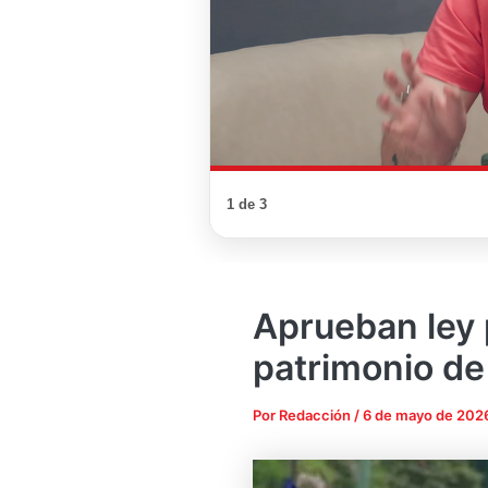
1 de 3
Aprueban ley 
patrimonio de
Por
Redacción
/
6 de mayo de 202