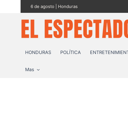
Ir
6 de agosto | Honduras
al
contenido
HONDURAS
POLÍTICA
ENTRETENIMIEN
Mas