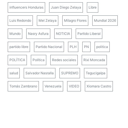
influencers Honduras
Juan Diego Zelaya
Libre
Luis Redondo
Mel Zelaya
Milagro Flores
Mundial 2026
Mundo
Nasry Asfura
NOTICIA
Partido Liberal
partido libre
Partido Nacional
PLH
PN
politica
POLÍTICA
Política
Redes sociales
Rixi Moncada
salud
Salvador Nasralla
SUPREMO
Tegucigalpa
Tomás Zambrano
Venezuela
VIDEO
Xiomara Castro