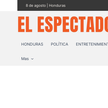
Ir
8 de agosto | Honduras
al
contenido
HONDURAS
POLÍTICA
ENTRETENIMIEN
Mas