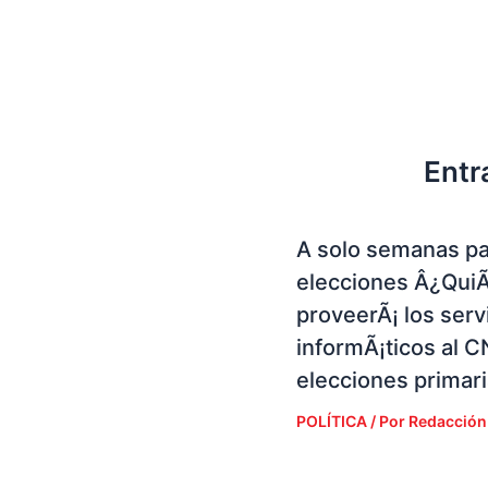
Entr
A solo semanas pa
elecciones Â¿Qui
proveerÃ¡ los serv
informÃ¡ticos al C
elecciones primar
POLÍTICA
/ Por
Redacción