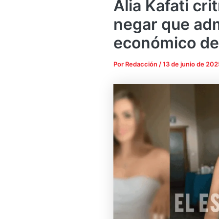
Alia Kafati cr
negar que adm
económico de
Por
Redacción
/
13 de junio de 202