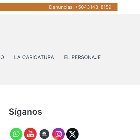
Denuncias
: +5043143-8159
RO
LA CARICATURA
EL PERSONAJE
Síganos