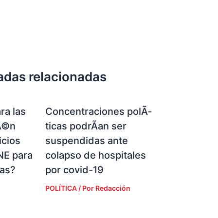
adas relacionadas
ra las
Concentraciones polÃ­
Ã©n
ticas podrÃ­an ser
icios
suspendidas ante
NE para
colapso de hospitales
ias?
por covid-19
POLÍTICA
/ Por
Redacción