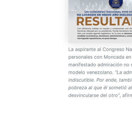
La aspirante al Congreso N
personales con Moncada en l
manifestado admiración no s
modelo venezolano.
“La adm
indiscutible. Por ende, tam
pobreza al que él sometió 
desvincularse del otro”
, afir