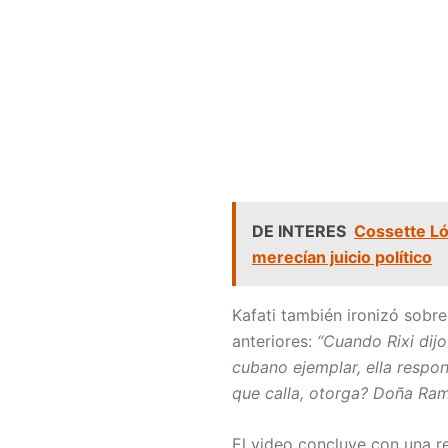
DE INTERES
Cossette Ló
merecían juicio político
Kafati también ironizó sobr
anteriores:
“Cuando Rixi dij
cubano ejemplar, ella respon
que calla, otorga? Doña Ramo
El video concluye con una r