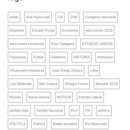
amdc
Ana Paola Hall
CN
CNE
Congreso Nacional
Deportes
Donald Trump
Economía
elecciones 2025
elecciones Honduras
Elsa Oseguera
ESTADOS UNIDOS
Farándula
Fútbol
Gobierno
HISTORIA
Honduras
influencers Honduras
Juan Diego Zelaya
Libre
Luis Redondo
Mel Zelaya
Milagro Flores
Mundial 2026
Mundo
Nasry Asfura
NOTICIA
Partido Liberal
partido libre
Partido Nacional
PLH
PN
politica
POLÍTICA
Política
Redes sociales
Rixi Moncada