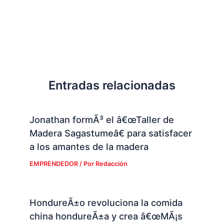
Entradas relacionadas
Jonathan formÃ³ el â€œTaller de
Madera Sagastumeâ€ para satisfacer
a los amantes de la madera
EMPRENDEDOR
/ Por
Redacción
HondureÃ±o revoluciona la comida
china hondureÃ±a y crea â€œMÃ¡s