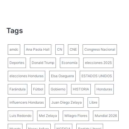
Tags
amdc
Ana Paola Hall
CN
CNE
Congreso Nacional
Deportes
Donald Trump
Economía
elecciones 2025
elecciones Honduras
Elsa Oseguera
ESTADOS UNIDOS
Farándula
Fútbol
Gobierno
HISTORIA
Honduras
influencers Honduras
Juan Diego Zelaya
Libre
Luis Redondo
Mel Zelaya
Milagro Flores
Mundial 2026
Mundo
Nasry Asfura
NOTICIA
Partido Liberal