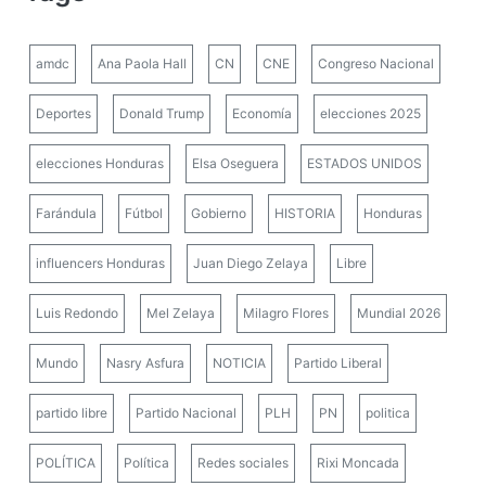
amdc
Ana Paola Hall
CN
CNE
Congreso Nacional
Deportes
Donald Trump
Economía
elecciones 2025
elecciones Honduras
Elsa Oseguera
ESTADOS UNIDOS
Farándula
Fútbol
Gobierno
HISTORIA
Honduras
influencers Honduras
Juan Diego Zelaya
Libre
Luis Redondo
Mel Zelaya
Milagro Flores
Mundial 2026
Mundo
Nasry Asfura
NOTICIA
Partido Liberal
partido libre
Partido Nacional
PLH
PN
politica
POLÍTICA
Política
Redes sociales
Rixi Moncada