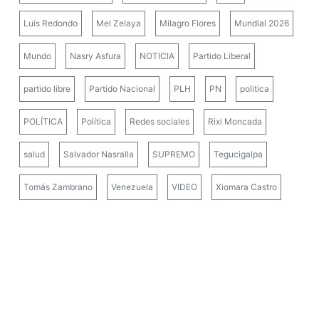
Luis Redondo
Mel Zelaya
Milagro Flores
Mundial 2026
Mundo
Nasry Asfura
NOTICIA
Partido Liberal
partido libre
Partido Nacional
PLH
PN
politica
POLÍTICA
Política
Redes sociales
Rixi Moncada
salud
Salvador Nasralla
SUPREMO
Tegucigalpa
Tomás Zambrano
Venezuela
VIDEO
Xiomara Castro