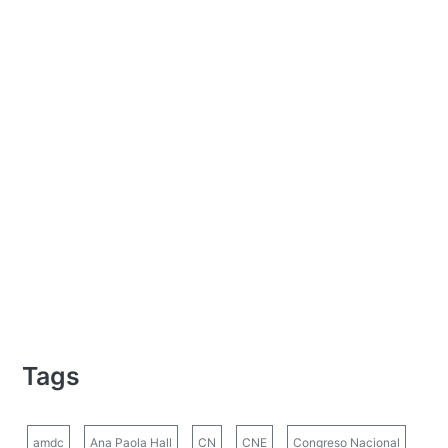
Tags
amdc
Ana Paola Hall
CN
CNE
Congreso Nacional