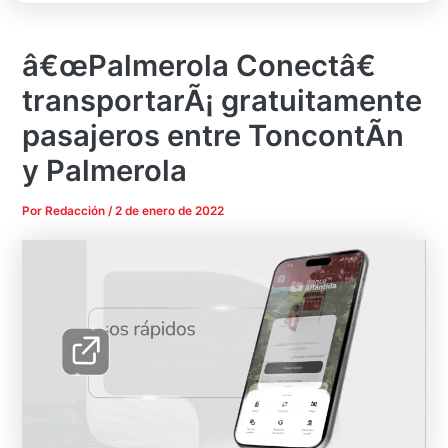
â€œPalmerola Conectâ€
transportarÃ¡ gratuitamente
pasajeros entre ToncontÃ­n
y Palmerola
Por
Redacción
/
2 de enero de 2022