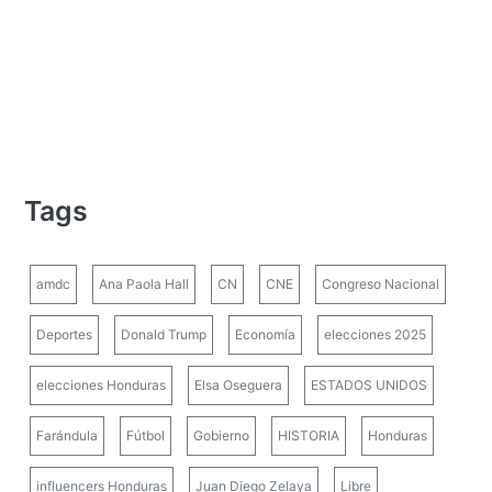
Tags
amdc
Ana Paola Hall
CN
CNE
Congreso Nacional
Deportes
Donald Trump
Economía
elecciones 2025
elecciones Honduras
Elsa Oseguera
ESTADOS UNIDOS
Farándula
Fútbol
Gobierno
HISTORIA
Honduras
influencers Honduras
Juan Diego Zelaya
Libre