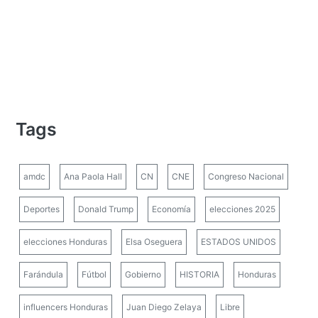
Tags
amdc
Ana Paola Hall
CN
CNE
Congreso Nacional
Deportes
Donald Trump
Economía
elecciones 2025
elecciones Honduras
Elsa Oseguera
ESTADOS UNIDOS
Farándula
Fútbol
Gobierno
HISTORIA
Honduras
influencers Honduras
Juan Diego Zelaya
Libre