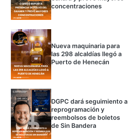
Copeco reporta
presencia de polvo del
Sahara y prevé mayores
concentraciones
Nueva maquinaria para
las 298 alcaldías llegó a
Puerto de Henecán
DGPC dará seguimiento a
reprogramación y
reembolsos de boletos