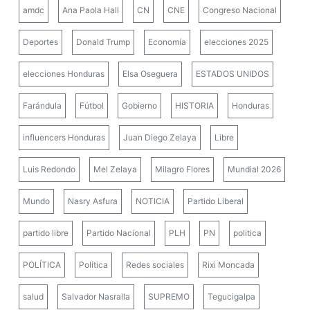
amdc
Ana Paola Hall
CN
CNE
Congreso Nacional
Deportes
Donald Trump
Economía
elecciones 2025
elecciones Honduras
Elsa Oseguera
ESTADOS UNIDOS
Farándula
Fútbol
Gobierno
HISTORIA
Honduras
influencers Honduras
Juan Diego Zelaya
Libre
Luis Redondo
Mel Zelaya
Milagro Flores
Mundial 2026
Mundo
Nasry Asfura
NOTICIA
Partido Liberal
partido libre
Partido Nacional
PLH
PN
politica
POLÍTICA
Política
Redes sociales
Rixi Moncada
salud
Salvador Nasralla
SUPREMO
Tegucigalpa