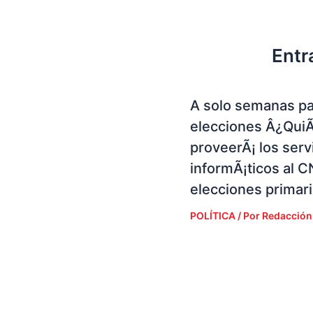
Entr
A solo semanas pa
elecciones Â¿Qui
proveerÃ¡ los serv
informÃ¡ticos al C
elecciones primar
POLÍTICA
/ Por
Redacción