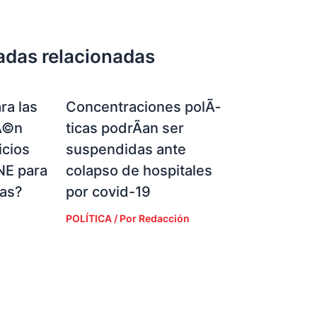
adas relacionadas
ra las
Concentraciones polÃ­
Ã©n
ticas podrÃ­an ser
icios
suspendidas ante
NE para
colapso de hospitales
ias?
por covid-19
POLÍTICA
/ Por
Redacción