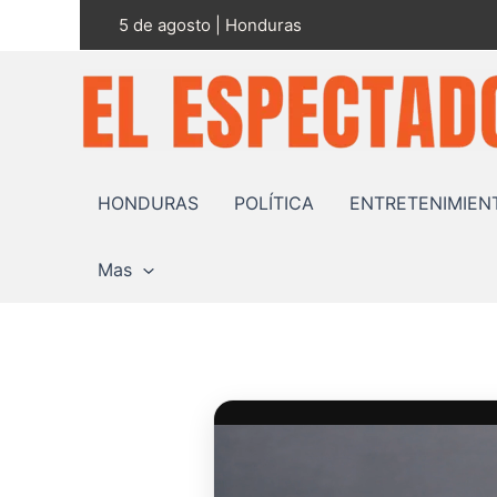
Ir
5 de agosto | Honduras
al
contenido
HONDURAS
POLÍTICA
ENTRETENIMIEN
Mas