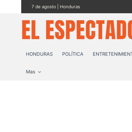
Ir
7 de agosto | Honduras
al
contenido
HONDURAS
POLÍTICA
ENTRETENIMIEN
Mas