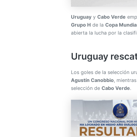
Uruguay
y
Cabo Verde
empa
Grupo H
de la
Copa Mundial
abierta la lucha por la clasif
Uruguay resca
Los goles de la selección u
Agustín Canobbio
, mientra
selección de
Cabo Verde
.