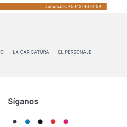
Denuncias
: +5043143-8159
RO
LA CARICATURA
EL PERSONAJE
Síganos