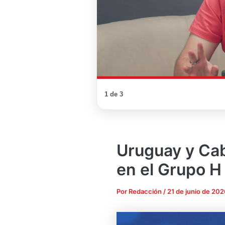
1 de 3
Uruguay y Ca
en el Grupo H
Por
Redacción
/
21 de junio de 202