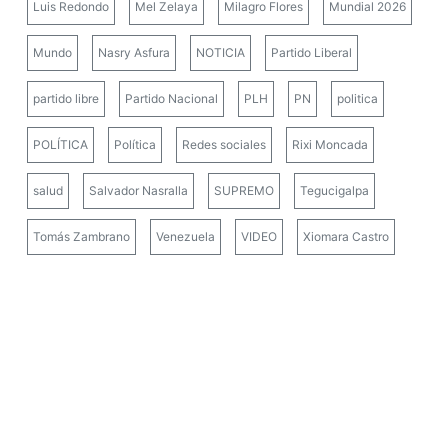
Luis Redondo
Mel Zelaya
Milagro Flores
Mundial 2026
Mundo
Nasry Asfura
NOTICIA
Partido Liberal
partido libre
Partido Nacional
PLH
PN
politica
POLÍTICA
Política
Redes sociales
Rixi Moncada
salud
Salvador Nasralla
SUPREMO
Tegucigalpa
Tomás Zambrano
Venezuela
VIDEO
Xiomara Castro