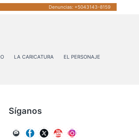
Denuncias
: +5043143-8159
RO
LA CARICATURA
EL PERSONAJE
Síganos