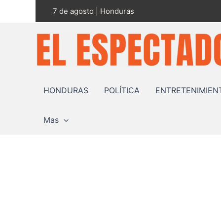
Ir
7 de agosto | Honduras
al
contenido
HONDURAS
POLÍTICA
ENTRETENIMIEN
Mas