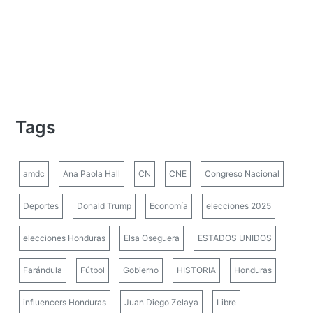
Tags
amdc
Ana Paola Hall
CN
CNE
Congreso Nacional
Deportes
Donald Trump
Economía
elecciones 2025
elecciones Honduras
Elsa Oseguera
ESTADOS UNIDOS
Farándula
Fútbol
Gobierno
HISTORIA
Honduras
influencers Honduras
Juan Diego Zelaya
Libre