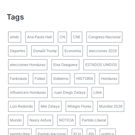
Tags
amdc
Ana Paola Hall
CN
CNE
Congreso Nacional
Deportes
Donald Trump
Economía
elecciones 2025
elecciones Honduras
Elsa Oseguera
ESTADOS UNIDOS
Farándula
Fútbol
Gobierno
HISTORIA
Honduras
influencers Honduras
Juan Diego Zelaya
Libre
Luis Redondo
Mel Zelaya
Milagro Flores
Mundial 2026
Mundo
Nasry Asfura
NOTICIA
Partido Liberal
partido libre
Partido Nacional
PLH
PN
politica