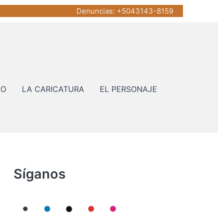
Denuncias
: +5043143-8159
RO
LA CARICATURA
EL PERSONAJE
Síganos