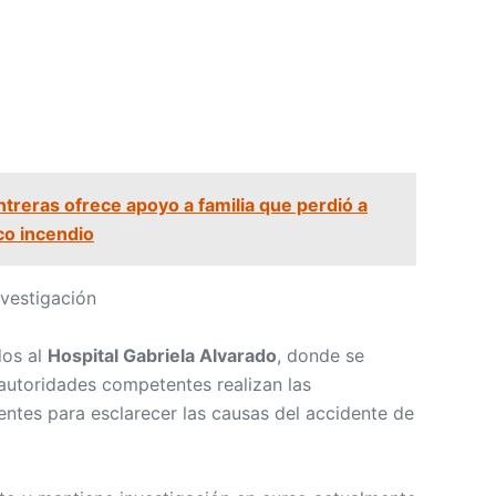
treras ofrece apoyo a familia que perdió a
co incendio
nvestigación
dos al
Hospital Gabriela Alvarado
, donde se
 autoridades competentes realizan las
entes para esclarecer las causas del accidente de