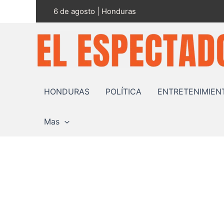
Ir
6 de agosto | Honduras
al
contenido
HONDURAS
POLÍTICA
ENTRETENIMIEN
Mas