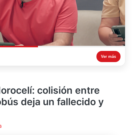
Ver más
rocelí: colisión entre
bús deja un fallecido y
6