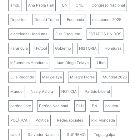
amdc
Ana Paola Hall
CN
CNE
Congreso Nacional
Deportes
Donald Trump
Economía
elecciones 2025
elecciones Honduras
Elsa Oseguera
ESTADOS UNIDOS
Farándula
Fútbol
Gobierno
HISTORIA
Honduras
influencers Honduras
Juan Diego Zelaya
Libre
Luis Redondo
Mel Zelaya
Milagro Flores
Mundial 2026
Mundo
Nasry Asfura
NOTICIA
Partido Liberal
partido libre
Partido Nacional
PLH
PN
politica
POLÍTICA
Política
Redes sociales
Rixi Moncada
salud
Salvador Nasralla
SUPREMO
Tegucigalpa