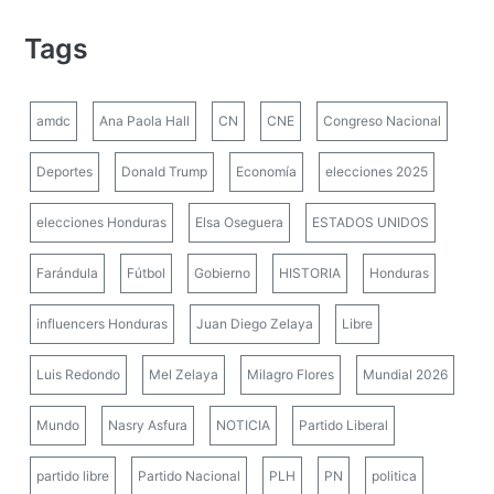
Tags
amdc
Ana Paola Hall
CN
CNE
Congreso Nacional
Deportes
Donald Trump
Economía
elecciones 2025
elecciones Honduras
Elsa Oseguera
ESTADOS UNIDOS
Farándula
Fútbol
Gobierno
HISTORIA
Honduras
influencers Honduras
Juan Diego Zelaya
Libre
Luis Redondo
Mel Zelaya
Milagro Flores
Mundial 2026
Mundo
Nasry Asfura
NOTICIA
Partido Liberal
partido libre
Partido Nacional
PLH
PN
politica