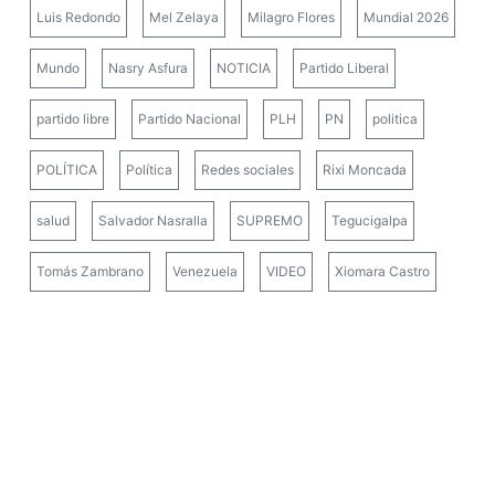
Luis Redondo
Mel Zelaya
Milagro Flores
Mundial 2026
Mundo
Nasry Asfura
NOTICIA
Partido Liberal
partido libre
Partido Nacional
PLH
PN
politica
POLÍTICA
Política
Redes sociales
Rixi Moncada
salud
Salvador Nasralla
SUPREMO
Tegucigalpa
Tomás Zambrano
Venezuela
VIDEO
Xiomara Castro