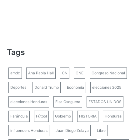
Tags
amdc
Ana Paola Hall
CN
CNE
Congreso Nacional
Deportes
Donald Trump
Economía
elecciones 2025
elecciones Honduras
Elsa Oseguera
ESTADOS UNIDOS
Farándula
Fútbol
Gobierno
HISTORIA
Honduras
influencers Honduras
Juan Diego Zelaya
Libre