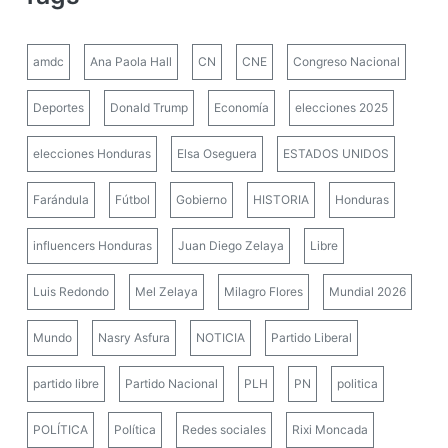
amdc
Ana Paola Hall
CN
CNE
Congreso Nacional
Deportes
Donald Trump
Economía
elecciones 2025
elecciones Honduras
Elsa Oseguera
ESTADOS UNIDOS
Farándula
Fútbol
Gobierno
HISTORIA
Honduras
influencers Honduras
Juan Diego Zelaya
Libre
Luis Redondo
Mel Zelaya
Milagro Flores
Mundial 2026
Mundo
Nasry Asfura
NOTICIA
Partido Liberal
partido libre
Partido Nacional
PLH
PN
politica
POLÍTICA
Política
Redes sociales
Rixi Moncada