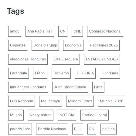
Tags
amdc
Ana Paola Hall
CN
CNE
Congreso Nacional
Deportes
Donald Trump
Economía
elecciones 2025
elecciones Honduras
Elsa Oseguera
ESTADOS UNIDOS
Farándula
Fútbol
Gobierno
HISTORIA
Honduras
influencers Honduras
Juan Diego Zelaya
Libre
Luis Redondo
Mel Zelaya
Milagro Flores
Mundial 2026
Mundo
Nasry Asfura
NOTICIA
Partido Liberal
partido libre
Partido Nacional
PLH
PN
politica